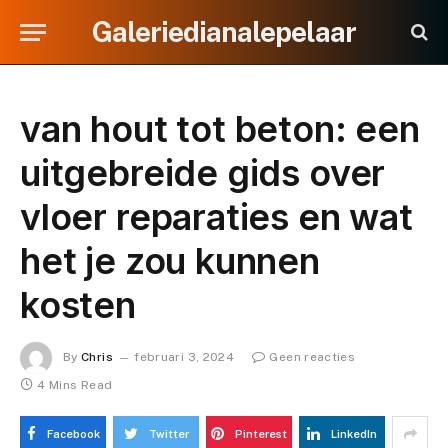
Galeriedianalepelaar
van hout tot beton: een
uitgebreide gids over
vloer reparaties en wat
het je zou kunnen
kosten
By
Chris
februari 3, 2024
Geen reacties
4 Mins Read
Facebook
Twitter
Pinterest
LinkedIn