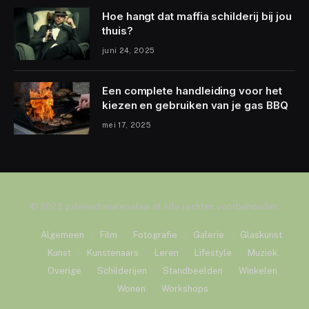
Hoe hangt dat maffia schilderij bij jou
thuis?
juni 24, 2025
Een complete handleiding voor het
kiezen en gebruiken van je gas BBQ
mei 17, 2025
© 2023 galeriedianalepelaar.nl Alle rechten voorbehouden.
Algemeen
Film
Fotografie
Galerie
Glaskunst
Kunst
Kunstenaars
Leren
Lifestyle
Muziek
Overige
Schilderijen
Standbeelden
Winkelen
Wonen
Workshops