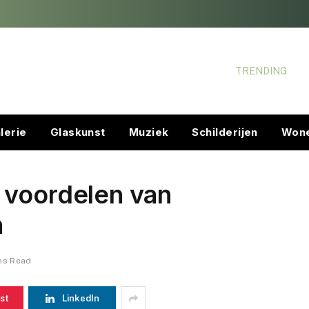
TRENDING
lerie
Glaskunst
Muziek
Schilderijen
Won
 voordelen van
n
ns Read
st
LinkedIn