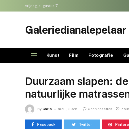
vrijdag, augustus 7
Galeriedianalepelaar
Kunst
Film
Fotografie
Ga
Duurzaam slapen: de
natuurlijke matrasse
By
Chris
mei 1, 2025
Geen reacties
7 Mi
Facebook
Twitter
Pintere