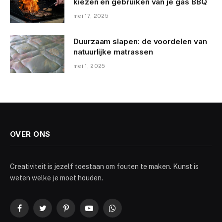
kiezen en gebruiken van je gas BBQ
mei 17, 2025
Duurzaam slapen: de voordelen van
natuurlijke matrassen
mei 1, 2025
OVER ONS
Creativiteit is jezelf toestaan om fouten te maken. Kunst is
weten welke je moet houden.
Facebook
Twitter
Pinterest
YouTube
WhatsApp